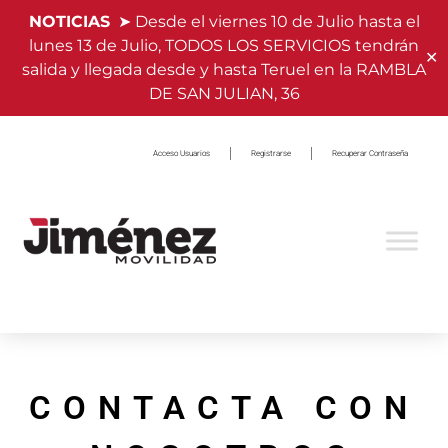
NOTICIAS
➤ Desde el viernes 10 de Julio hasta el
lunes 13 de Julio, TODOS LOS SERVICIOS tendrán
✕
salida y llegada desde y hasta Teruel en la RAMBLA
DE SAN JULIAN, 36
Acceso Usuarios
Registrarse
Recuperar Contraseña
CONTACTA CON